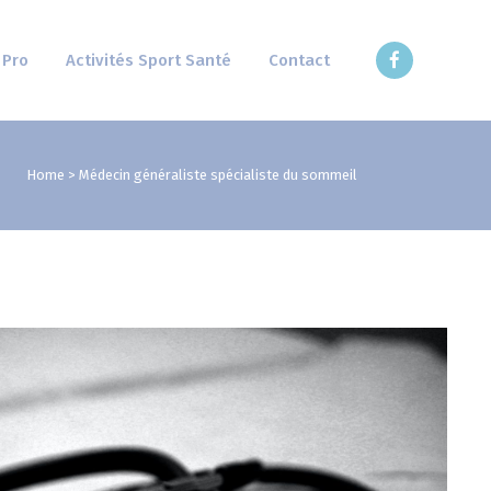
 Pro
Activités Sport Santé
Contact
Home
>
Médecin généraliste spécialiste du sommeil