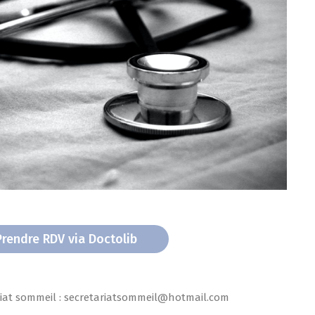
Prendre RDV via Doctolib
riat sommeil : secretariatsommeil@hotmail.com