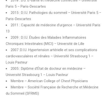
2018 : D.U. E-santé et médecine connectée – Université
Paris 5 – Paris-Descartes
2015 : D.I.U. Pathologies du sommeil – Université Paris 5 –
Paris-Descartes
2011 : Capacité de médecine d’urgence – Université Paris
13
2009 : D.I.U. Études des Maladies Inflammatoires
Chroniques Intestinales (MICI) – Université de Lille
2007 :D.I.U. Hypertension artérielle et ses complications
cardiovasculaires et rénales – Université Strasbourg 1 –
Louis Pasteur
2005 : Diplôme d’État de docteur en médecine –
Université Strasbourg 1 – Louis Pasteur
Membre – American College of Chest Physicians
Membre – Société Française de Recherche et Médecine
du Sommeil (SFRMS)